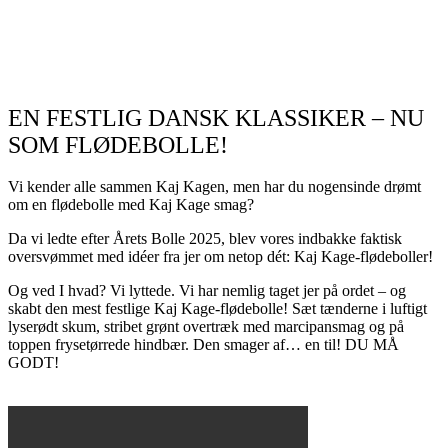
EN FESTLIG DANSK KLASSIKER – NU
SOM FLØDEBOLLE!
Vi kender alle sammen
Kaj
Kagen, men har du nogensinde drømt
om en flødebolle med
Kaj
Kage smag?
Da vi ledte efter Årets Bolle 2025, blev vores indbakke faktisk
oversvømmet med idéer fra jer om netop dét:
Kaj
Kage-flødeboller!
Og ved I hvad? Vi lyttede. Vi har nemlig taget jer på ordet – og
skabt den mest festlige
Kaj
Kage-flødebolle! Sæt tænderne i luftigt
lyserødt skum, stribet grønt overtræk med marcipansmag og på
toppen frysetørrede hindbær. Den smager af… en til! DU MÅ
GODT!