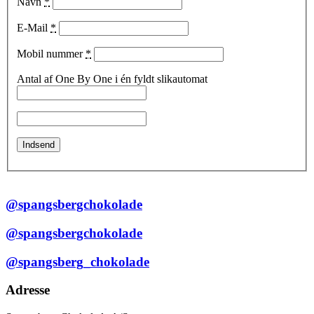
Navn
*
E-Mail
*
Mobil nummer
*
Antal af One By One i én fyldt slikautomat
@spangsbergchokolade
@spangsbergchokolade
@spangsberg_chokolade
Adresse