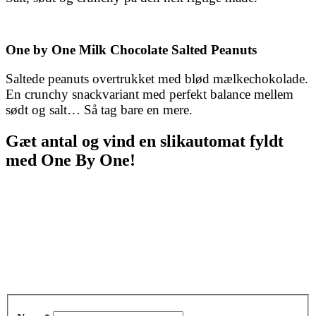
One by One Milk Chocolate Salted Peanuts
Saltede peanuts overtrukket med blød mælkechokolade.
En crunchy snackvariant med perfekt balance mellem
sødt og salt… Så tag bare en mere.
Gæt antal og vind en slikautomat fyldt
med One By One!
Du deltager i vores konkurrence ved at gætte hvor mange One by
One der er i én fyldt slikautomat.
Den som gætter korrekt eller kommer tættest på, er med i
konkurrencen om at vinde en automat fyldt med One By One!
Vi offentliggør 2 vindere i
august
– måske bliver den ene dig?
Læs konkurrencevilkårene
her
.