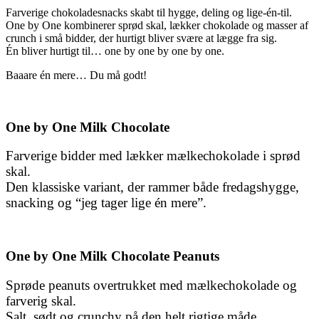
Farverige chokoladesnacks skabt til hygge, deling og lige-én-til.
One by One kombinerer sprød skal, lækker chokolade og masser af
crunch i små bidder, der hurtigt bliver svære at lægge fra sig.
Én bliver hurtigt til… one by one by one by one.
Baaare én mere… Du må godt!
One by One Milk Chocolate
Farverige bidder med lækker mælkechokolade i sprød
skal.
Den klassiske variant, der rammer både fredagshygge,
snacking og “jeg tager lige én mere”.
One by One Milk Chocolate Peanuts
Sprøde peanuts overtrukket med mælkechokolade og
farverig skal.
Salt, sødt og crunchy på den helt rigtige måde.