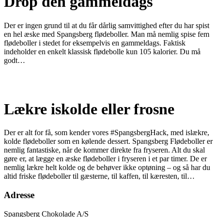
Drop den gammeldags
Der er ingen grund til at du får dårlig samvittighed efter du har spist
en hel æske med Spangsberg flødeboller. Man må nemlig spise fem
flødeboller i stedet for eksempelvis en gammeldags. Faktisk
indeholder en enkelt klassisk flødebolle kun 105 kalorier. Du må
godt…
Lækre iskolde eller frosne
Der er alt for få, som kender vores #SpangsbergHack, med islækre,
kolde flødeboller som en kølende dessert. Spangsberg Flødeboller er
nemlig fantastiske, når de kommer direkte fra fryseren. Alt du skal
gøre er, at lægge en æske flødeboller i fryseren i et par timer. De er
nemlig lækre helt kolde og de behøver ikke optøning – og så har du
altid friske flødeboller til gæsterne, til kaffen, til kæresten, til…
Adresse
Spangsberg Chokolade A/S